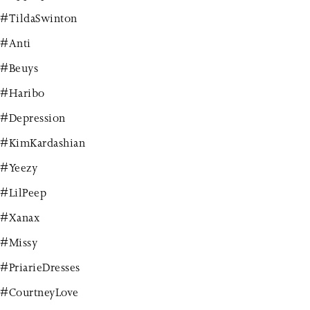
#TildaSwinton
#Anti
#Beuys
#Haribo
#Depression
#KimKardashian
#Yeezy
#LilPeep
#Xanax
#Missy
#PriarieDresses
#CourtneyLove