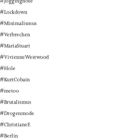
#Jogginghose
#Lockdown
#Minimalismus
#Verbrechen
#MariaStuart
#VivienneWestwood
#Hole
#KurtCobain
#metoo
#Brutalismus
#Drogenmode
#ChristianeF.
#Berlin