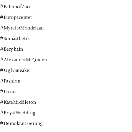
#BahnhofZoo
#Europacenter
#MyrellaMondriaan
#Somästhetik
#Berghain
#AlexanderMcQueen
#UglySneaker
#Fashion
#Luxus
#KateMiddleton
#RoyalWedding
#Demokratisierung