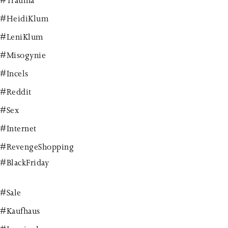
#Trauma
#HeidiKlum
#LeniKlum
#Misogynie
#Incels
#Reddit
#Sex
#Internet
#RevengeShopping
#BlackFriday
#Sale
#Kaufhaus