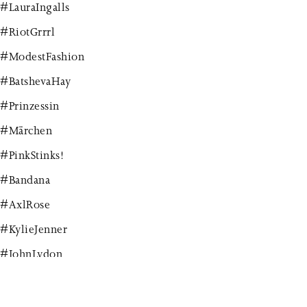
#LauraIngalls
#RiotGrrrl
#ModestFashion
#BatshevaHay
#Prinzessin
#Märchen
#PinkStinks!
#Bandana
#AxlRose
#KylieJenner
#JohnLydon
#JohnnyRotten
#Robyn