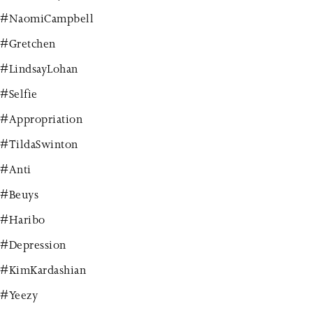
#NaomiCampbell
#Gretchen
#LindsayLohan
#Selfie
#Appropriation
#TildaSwinton
#Anti
#Beuys
#Haribo
#Depression
#KimKardashian
#Yeezy