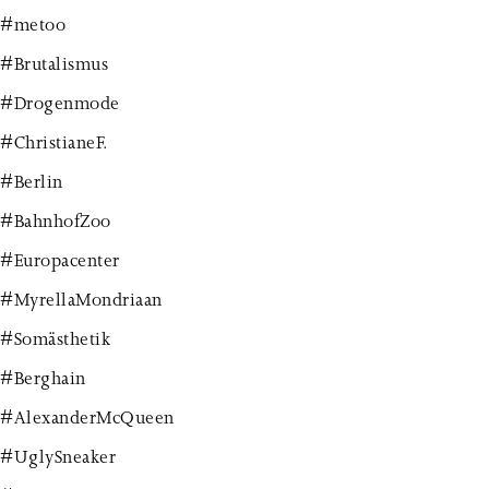
#metoo
#Brutalismus
#Drogenmode
#ChristianeF.
#Berlin
#BahnhofZoo
#Europacenter
#MyrellaMondriaan
#Somästhetik
#Berghain
#AlexanderMcQueen
#UglySneaker