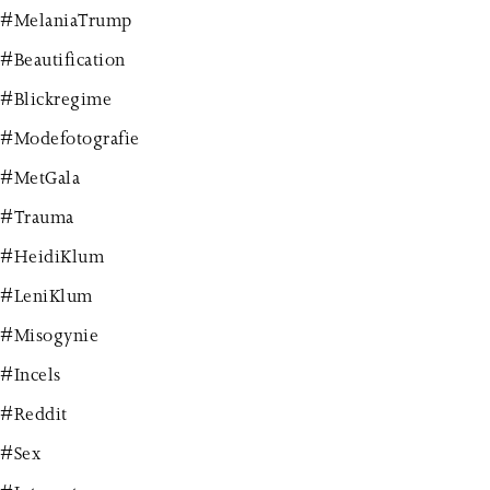
#MelaniaTrump
#Beautification
#Blickregime
#Modefotografie
#MetGala
#Trauma
#HeidiKlum
#LeniKlum
#Misogynie
#Incels
#Reddit
#Sex