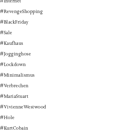
#Internet
#RevengeShopping
#BlackFriday
#Sale
#Kaufhaus
#Jogginghose
#Lockdown
#Minimalismus
#Verbrechen
#MariaStuart
#VivienneWestwood
#Hole
#KurtCobain