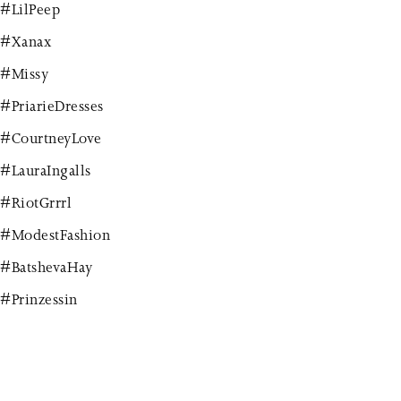
#LilPeep
#Xanax
#Missy
#PriarieDresses
#CourtneyLove
#LauraIngalls
#RiotGrrrl
#ModestFashion
#BatshevaHay
#Prinzessin
#Märchen
#PinkStinks!
#Bandana