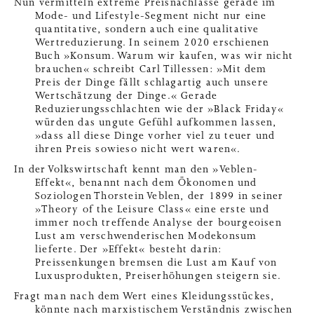
Nun vermitteln extreme Preisnachlässe gerade im
Mode- und Lifestyle-Segment nicht nur eine
quantitative, sondern auch eine qualitative
Wertreduzierung. In seinem 2020 erschienen
Buch »Konsum. Warum wir kaufen, was wir nicht
brauchen« schreibt Carl Tillessen: »Mit dem
Preis der Dinge fällt schlagartig auch unsere
Wertschätzung der Dinge.« Gerade
Reduzierungsschlachten wie der »Black Friday«
würden das ungute Gefühl aufkommen lassen,
»dass all diese Dinge vorher viel zu teuer und
ihren Preis sowieso nicht wert waren«.
In der Volkswirtschaft kennt man den »Veblen-
Effekt«, benannt nach dem Ökonomen und
Soziologen Thorstein Veblen, der 1899 in seiner
»Theory of the Leisure Class« eine erste und
immer noch treffende Analyse der bourgeoisen
Lust am verschwenderischen Modekonsum
lieferte. Der »Effekt« besteht darin:
Preissenkungen bremsen die Lust am Kauf von
Luxusprodukten, Preiserhöhungen steigern sie.
Fragt man nach dem Wert eines Kleidungsstückes,
könnte nach marxistischem Verständnis zwischen