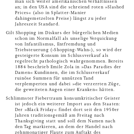
man sich weiter amerikanischen Verhältnissen
an; in den USA sind die schreiend roten »Slashed
Prices« (also in Splatter-Manier
dahingemetzelten Preise) längst zu jeder
Jahreszeit Standard.
Gilt Shopping im Diskurs der bürgerlichen Medien
schon im Normalfall als unselige Verquickung
von Infantilismus, Entfremdung und
Triebsteuerung (›Shopping-Wahn‹), so wird der
gesteigerte Konsum im Schlussverkauf als
regelrecht pathologisch wahrgenommen. Bereits
1884 beschrieb Emile Zola in »Das Paradies der
Damen« Kundinnen, die im Schlussverkauf
ruinöse Summen für unnützen Tand
verplemperten und dabei »die verzerrten Züge,
die geweiteten Augen einer Kranken« hätten.
Schlimmster Fiebertraum konsumkritischer Geister
ist jedoch ein weiterer Import aus den Staaten:
Der »Black Friday« findet dort seit den 1950er
Jahren traditionsgemäß am Freitag nach
Thanksgiving statt und soll dem Namen nach
den Tag markieren, an dem der Handel nach
zehnmonatiger Flaute zum Auftakt des