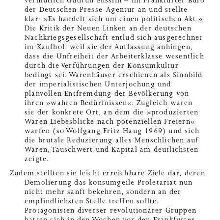
vermutlich Gudrun Ensslin – im Frankfurter Büro
der Deutschen Presse-Agentur an und stellte
klar: »Es handelt sich um einen politischen Akt.«
Die Kritik der Neuen Linken an der deutschen
Nachkriegsgesellschaft entlud sich ausgerechnet
im Kaufhof, weil sie der Auffassung anhingen,
dass die Unfreiheit der Arbeiterklasse wesentlich
durch die Verführungen der Konsumkultur
bedingt sei. Warenhäuser erschienen als Sinnbild
der imperialistischen Unterjochung und
planvollen Entfremdung der Bevölkerung von
ihren »wahren Bedürfnissen«. Zugleich waren
sie der konkrete Ort, an dem die »produzierten
Waren Liebesblicke nach potenziellen Freiern«
warfen (so Wolfgang Fritz Haug 1969) und sich
die brutale Reduzierung alles Menschlichen auf
Waren, Tauschwert und Kapital am deutlichsten
zeigte.
Zudem stellten sie leicht erreichbare Ziele dar, deren
Demolierung das konsumgeile Proletariat nun
nicht mehr sanft bekehren, sondern an der
empfindlichsten Stelle treffen sollte.
Protagonisten diverser revolutionärer Gruppen