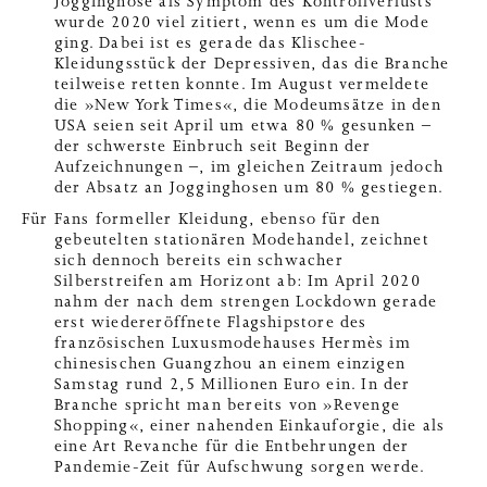
Jogginghose als Symptom des Kontrollverlusts
wurde 2020 viel zitiert, wenn es um die Mode
ging. Dabei ist es gerade das Klischee-
Kleidungsstück der Depressiven, das die Branche
teilweise retten konnte. Im August vermeldete
die »New York Times«, die Modeumsätze in den
USA seien seit April um etwa 80 % gesunken –
der schwerste Einbruch seit Beginn der
Aufzeichnungen –, im gleichen Zeitraum jedoch
der Absatz an Jogginghosen um 80 % gestiegen.
Für Fans formeller Kleidung, ebenso für den
gebeutelten stationären Modehandel, zeichnet
sich dennoch bereits ein schwacher
Silberstreifen am Horizont ab: Im April 2020
nahm der nach dem strengen Lockdown gerade
erst wiedereröffnete Flagshipstore des
französischen Luxusmodehauses Hermès im
chinesischen Guangzhou an einem einzigen
Samstag rund 2,5 Millionen Euro ein. In der
Branche spricht man bereits von »Revenge
Shopping«, einer nahenden Einkauforgie, die als
eine Art Revanche für die Entbehrungen der
Pandemie-Zeit für Aufschwung sorgen werde.