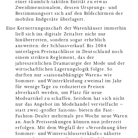
einer räumlich-taktilen Entität zu etwas
Zweidimensionalem, dessen Ursprungs- und
Bestimmungsort sich auf den Bildschirmen der
mobilen Endgeräte überlagert.
Eine Kernerrungenschaft der Warenhäuser immerhin
ließ sich ins digitale Zeitalter nicht nur
hinüberretten, sondern sogar erheblich
ausweiten: der Schlussverkauf. Bis 2004
unterlagen Preisnachlässe in Deutschland noch
einem strikten Reglement, das der
jahreszeitlichen Dramaturgie der Mode und der
wirtschaftlichen Lagerungslogik folgte. So
durften nur »saisonabhängige Waren« wie
Sommer- und Winterkleidung zweimal im Jahr
für wenige Tage zu reduzierten Preisen
abverkauft werden, um Platz für neue
Modeartikel zu schaffen. Seitdem hat sich nicht
nur das Angebot im Modehandel vervielfacht –
statt zwei ›großer Saisons‹ bieten die Fast-
Fashion-Dealer mehrmals pro Woche neue Waren
an. Auch Preissenkungen können nun jederzeit
erfolgen. Mit dem Wegfall der »Verordnung über
Sommer- und Winterschlussverkäufe« näherte