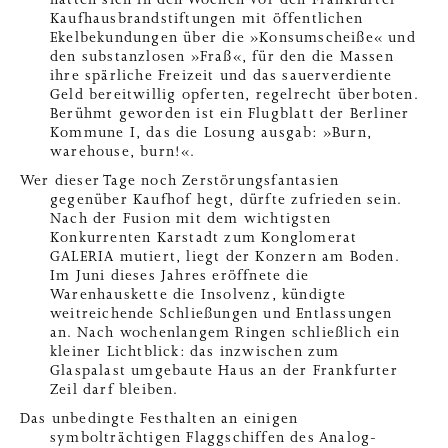
hatten sich in den Wochen vor den Frankfurter
Kaufhausbrandstiftungen mit öffentlichen
Ekelbekundungen über die »Konsumscheiße« und
den substanzlosen »Fraß«, für den die Massen
ihre spärliche Freizeit und das sauerverdiente
Geld bereitwillig opferten, regelrecht überboten.
Berühmt geworden ist ein Flugblatt der Berliner
Kommune I, das die Losung ausgab: »Burn,
warehouse, burn!«.
Wer dieser Tage noch Zerstörungsfantasien
gegenüber Kaufhof hegt, dürfte zufrieden sein.
Nach der Fusion mit dem wichtigsten
Konkurrenten Karstadt zum Konglomerat
GALERIA mutiert, liegt der Konzern am Boden.
Im Juni dieses Jahres eröffnete die
Warenhauskette die Insolvenz, kündigte
weitreichende Schließungen und Entlassungen
an. Nach wochenlangem Ringen schließlich ein
kleiner Lichtblick: das inzwischen zum
Glaspalast umgebaute Haus an der Frankfurter
Zeil darf bleiben.
Das unbedingte Festhalten an einigen
symbolträchtigen Flaggschiffen des Analog-